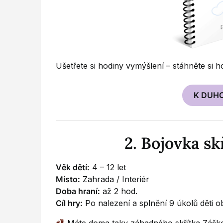
Ušetřete si hodiny vymýšlení – stáhněte si h
K DUH
2. Bojovka s
Věk dětí:
4 – 12 let
Místo:
Zahrada / Interiér
Doba hraní:
až 2 hod.
Cíl hry:
Po nalezení a splnění 9 úkolů děti ob