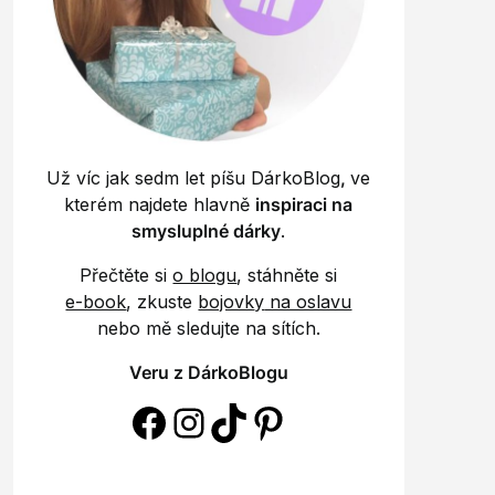
Už víc jak sedm let píšu DárkoBlog
,
ve
kterém najdete hlavně
inspiraci na
smysluplné dárky
.
Přečtěte si
o blogu
, stáhněte si
e-book
, zkuste
bojovk
y
na oslavu
nebo mě sledujte na sítích.
Veru z DárkoBlogu
https://www.faceb
https://www.ins
https://www.t
https://cz.p