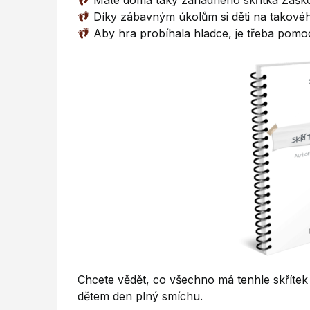
Máte doma taky záhadného skřítka Zášk
Díky zábavným úkolům si děti na takovéh
Aby hra probíhala hladce, je třeba pom
Chcete vědět, co všechno má tenhle skřítek 
dětem den plný smíchu.