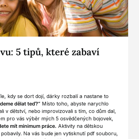
vu: 5 tipů, které zabaví
e, kdy se dort dojí, dárky rozbalí a nastane to
deme dělat teď?“
Místo toho, abyste narychlo
vali v dětství, nebo improvizovali s tím, co dům dal,
jsem pro vás výběr mých 5 osvědčených bojovek,
udete mít minimum práce.
Aktivity na dětskou
 pobavily. Na vás bude jen vytisknutí pdf souboru,