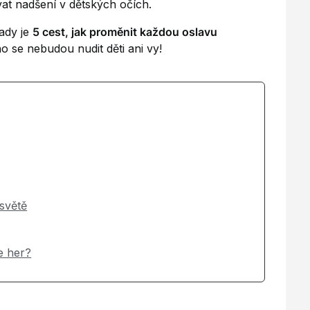
vat nadšení v dětských očích.
ady je
5 cest, jak proměnit každou oslavu
ho se nebudou nudit děti ani vy!
 světě
e her?