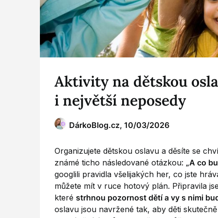
Aktivity na dětskou osla
i největší neposedy
DárkoBlog.cz,
10/03/2026
Organizujete dětskou oslavu a děsíte se chvíl
známé ticho následované otázkou:
„A co bu
googlili pravidla všelijakých her, co jste hrá
můžete mít v ruce hotový plán. Připravila 
které
strhnou pozornost dětí a vy s nimi b
oslavu jsou navržené tak, aby děti skutečně