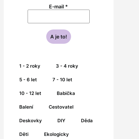
E-mail
*
1 - 2 roky
3 - 4 roky
5 - 6 let
7 - 10 let
10 - 12 let
Babička
Balení
Cestovatel
Deskovky
DIY
Děda
Děti
Ekologicky