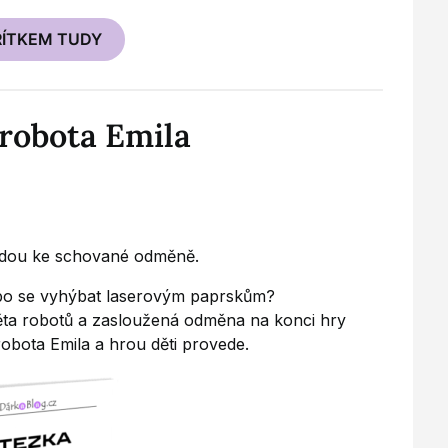
ŘÍTKEM TUDY
 robota Emila
vedou ke schované odměně.
bo se vyhýbat laserovým paprskům?
věta robotů a zasloužená odměna na konci hry
robota Emila a hrou děti provede.