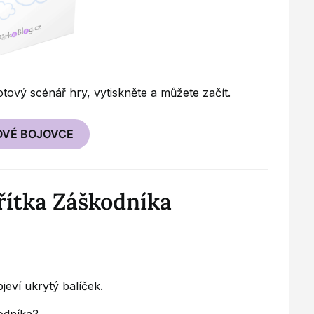
otový scénář hry, vytiskněte a můžete začít.
OVÉ BOJOVCE
křítka Záškodníka
jeví ukrytý balíček.