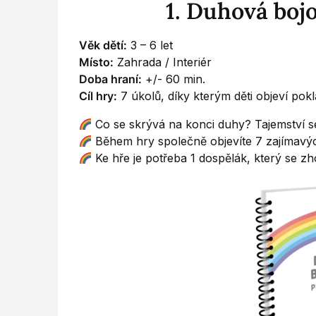
1. Duhová boj
Věk dětí:
3 – 6 let
Místo:
Zahrada / Interiér
Doba hraní:
+/- 60 min.
Cíl hry:
7 úkolů, díky kterým děti objeví pok
Co se skrývá na konci duhy? Tajemství se
Během hry společně objevíte 7 zajímavých
Ke hře je potřeba 1 dospělák, který se zh