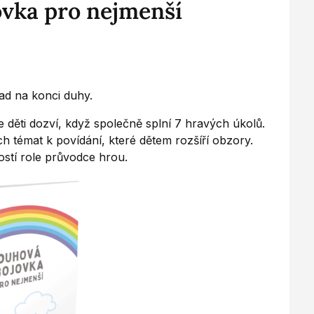
ovka pro nejmenší
lad na konci duhy.
 děti dozví, když společně splní 7 hravých úkolů.
 témat k povídání, které dětem rozšíří obzory.
ostí role průvodce hrou.