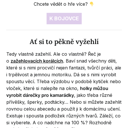
Chcete vědět o hře více?
K BOJOVCE
Ať si to pěkně vyžehlí
Tedy vlastně zažehlí. Ale co vlastně? Řeč je
o
zažehlovacích korálcích
. Baví snad všechny děti,
které si s nimi procvičí nejen fantazii, tvůrčí práci, ale
i trpělivost a jemnou motoriku. Dá se s nimi vyrobit
spoustu věcí. Třeba výzdobu v podobě kytiček nebo
vloček, které si nalepíte na okno,
holky můžou
vyrobit dárečky pro kamarádky
, jako třeba různé
přívěšky, šperky, podtácky… Nebo si můžete zažehlit
rovnou celou abecedu a použít ji k domácímu učení.
Existuje i spousta podložek různých tvarů. Záleží, co
si vyberete. A co nadchne na 100 %? Rozhodně