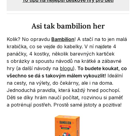
10 tipů na nejlepší deskové hry pro děti
.
Asi tak bambilion her
Kolik? No opravdu
Bambilion
! A stačí na to jen malá
krabička, co se vejde do kabelky. V ní najdete 4
panáčky, 4 kostky, několik barevných kartiček
s obrázky a spoustu návodů na krátké a zábavné
hry (a další návody na
blogu
).
To budete koukat, co
všechno se dá s takovým málem vykouzlit!
Ideální
na cesty, na výlety, do čekárny, ale i na doma.
Jednoduchá pravidla, která každý hned pochopí.
Děti se díky hrám naučí počítat, rozvinou si paměť
a potrénují postřeh. Prostě samé jistoty a pozitiva!