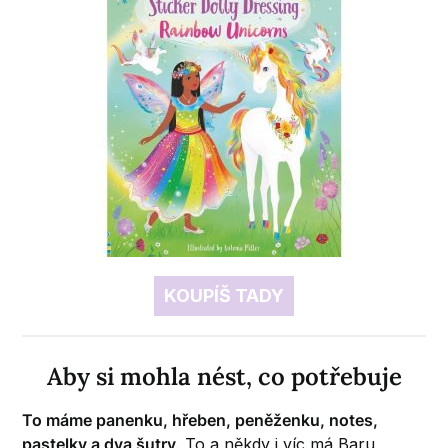
KOUPÍŠ TADY
Aby si mohla nést, co potřebuje
To máme panenku, hřeben, peněženku, notes,
pastelky a dva šutry
. To a někdy i víc má Baru