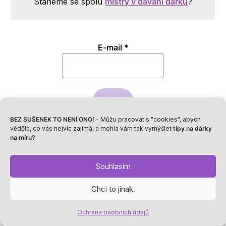
Staneme se spolu
mistry v dávání dárků
?
.
.
E-mail
*
BEZ SUŠENEK TO NENÍ ONO!
- Můžu pracovat s "cookies", abych
věděla, co vás nejvíc zajímá, a mohla vám tak vymýšlet
tipy na dárky
na míru?
Souhlasím
Napsat komentář
Chci to jinak.
Vaše e-mailová adresa nebude zveřejněna.
Vyžadované informace jsou označeny
*
Ochrana osobních údajů