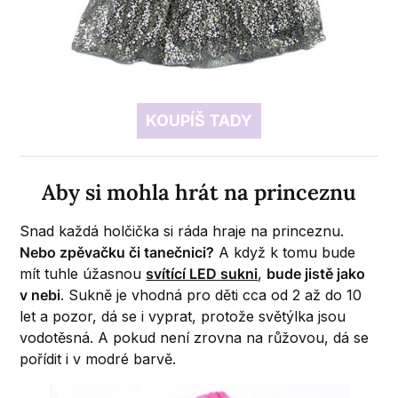
KOUPÍŠ TADY
Aby si mohla hrát na princeznu
Snad každá holčička si ráda hraje na princeznu.
Nebo zpěvačku či tanečnici?
A když k tomu bude
mít tuhle úžasnou
svítící LED sukni
,
bude jistě jako
v nebi
. Sukně je vhodná pro děti cca od 2 až do 10
let a pozor, dá se i vyprat, protože světýlka jsou
vodotěsná. A pokud není zrovna na růžovou, dá se
pořídit i v modré barvě.