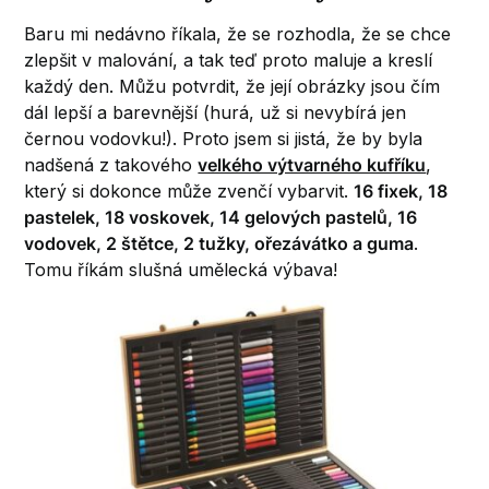
Baru mi nedávno říkala, že se rozhodla, že se chce
zlepšit v malování, a tak teď proto maluje a kreslí
každý den. Můžu potvrdit, že její obrázky jsou čím
dál lepší a barevnější (hurá, už si nevybírá jen
černou vodovku!). Proto jsem si jistá, že by byla
nadšená z takového
velkého výtvarného kufříku
,
který si dokonce může zvenčí vybarvit.
16 fixek, 18
pastelek, 18 voskovek, 14 gelových pastelů, 16
vodovek, 2 štětce, 2 tužky, ořezávátko a guma
.
Tomu říkám slušná umělecká výbava!