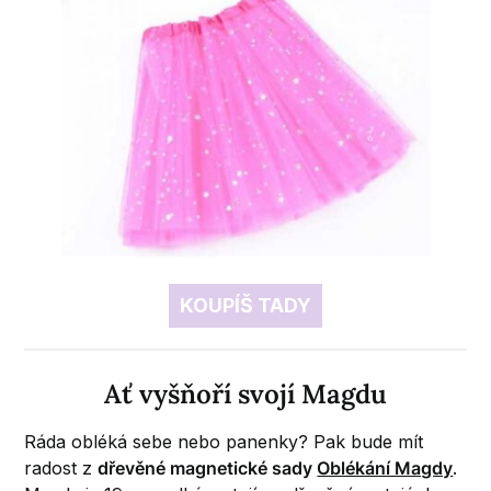
KOUPÍŠ TADY
Ať vyšňoří svojí Magdu
Ráda obléká sebe nebo panenky? Pak bude mít
radost z
dřevěné magnetické sady
Oblékání Magdy
.