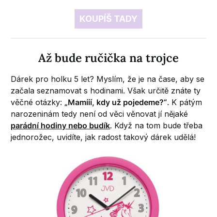
KOUPÍŠ TADY
Až bude ručička na trojce
Dárek pro holku 5 let? Myslím, že je na čase, aby se
začala seznamovat s hodinami. Však určitě znáte ty
věčné otázky:
„Mamííí, kdy už pojedeme?“
. K pátým
narozeninám tedy není od věci věnovat jí nějaké
parádní hodiny nebo budík
. Když na tom bude třeba
jednorožec, uvidíte, jak radost takový dárek udělá!