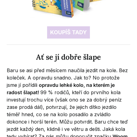
KOUPÍŠ TADY
Ať se jí dobře šlape
Baru se asi před měsícem naučila jezdit na kole. Bez
koleček. A opravdu snadno. Jak to? No protože
jsme jí pořídili
opravdu lehké kolo, na kterém je
radost šlapat!
99 % rodičů, kteří do prvního kola
investují trochu více (však ono se za dobrý peníz
zase prodá dál), potvrzují, že jejich dítko jezdilo
téměř hned, co se na kolo posadilo a zvládlo
dokonce i horší terén. Můžu potvrdit. Baru chce teď
jezdit každý den, klidně i ve větru a dešti. Jaká kola
tedy vybírat? Za nás můžu doporučit značku
Woom