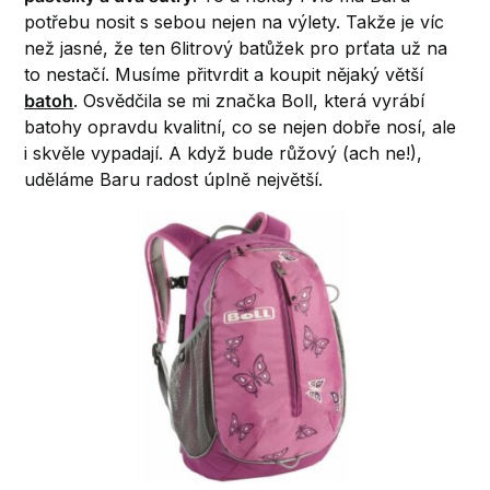
potřebu nosit s sebou nejen na výlety. Takže je víc
než jasné, že ten 6litrový batůžek pro prťata už na
to nestačí. Musíme přitvrdit a koupit nějaký větší
batoh
. Osvědčila se mi značka Boll, která vyrábí
batohy opravdu kvalitní, co se nejen dobře nosí, ale
i skvěle vypadají. A když bude růžový (ach ne!),
uděláme Baru radost úplně největší.