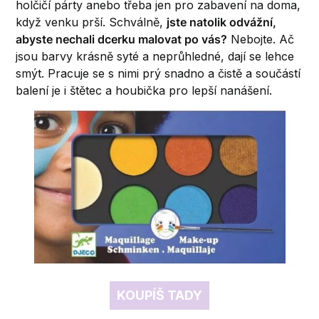
holčičí párty anebo třeba jen pro zabavení na doma,
když venku prší. Schválně,
jste natolik odvážní,
abyste nechali dcerku malovat po vás?
Nebojte. Ač
jsou barvy krásně syté a neprůhledné, dají se lehce
smýt. Pracuje se s nimi prý snadno a čistě a součástí
balení je i štětec a houbička pro lepší nanášení.
KOUPÍŠ TADY