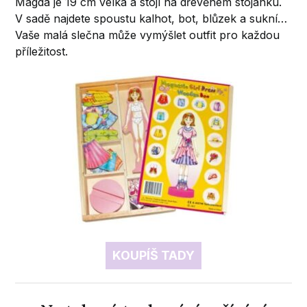
Magda je 19 cm velká a stojí na dřevěném stojánku.
V sadě najdete spoustu kalhot, bot, blůzek a sukní…
Vaše malá slečna může vymýšlet outfit pro každou
příležitost.
KOUPÍŠ TADY