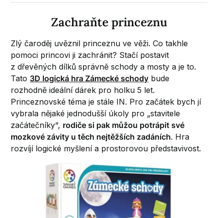
Zachraňte princeznu
Zlý čaroděj uvěznil princeznu ve věži. Co takhle
pomoci princovi ji zachránit? Stačí postavit
z dřevěných dílků správně schody a mosty a je to.
Tato
3D logická hra Zámecké schody
bude
rozhodně ideální dárek pro holku 5 let.
Princeznovské téma je stále IN. Pro začátek bych jí
vybrala nějaké jednodušší úkoly pro „stavitele
začátečníky“,
rodiče si pak můžou potrápit své
mozkové závity u těch nejtěžších zadáních
. Hra
rozvíjí logické myšlení a prostorovou představivost.