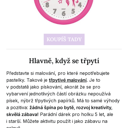
KOUPÍŠ TADY
Hlavně, když se třpytí
Představte si malování, pro které nepotřebujete
pastelky. Takové je
třpytivé malování
. Je to
v podstatě jako pískování, akorát že se pro
vybarvení jednotlivých částí obrázku nepoužívá
písek, nýbrž třpytivých papírků. Má to samé výhody
a pozitiva:
žádná špína po bytě, rozvoj kreativity,
skvělá zábava!
Parádní dárek pro holku 5 let, ale
i starší. Můžete aktivitu použít i jako zábavu na