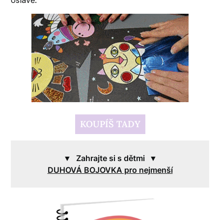
oslavě.
KOUPÍŠ TADY
.
▼
Zahrajte si s dětmi
▼
DUHOVÁ BOJOVKA pro nejmenší
.