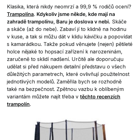
Klasika, která nikdy neomrzí a 99,9 % rodičů ocení?
Trampolína
.
Kdykoliv jsme někde, kde mají na
zahradě trampolínu, Baru je doslova v nebi.
Skáče
a skáče (až do nebe). Zabaví jí to klidně na hodinu
v kuse, a tak si můžu dát v klidu kávičku a popovídat
s kamarádkou. Takže pokud věnujete (nejen) pětileté
holce nějaké to hopsací zařízení k narozeninám,
zaručeně to sklidí nadšení. Určitě ale doporučuju
udělat si před nákupem detailní představu o všech
důležitých parametrech, které ovlivňují použitelnost
jednotlivých modelů. Zaměřila bych se rozhodně
také na bezpečnost. Zpětnou vazbu k oblíbeným
variantám můžete najít třeba v
těchto recenzích
trampolín
.