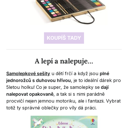
KOUPÍŠ TADY
A lepí a nalepuje…
Samolepkové sešity
u dětí frčí a když jsou
plné
jednorožců s duhovou hřívou
, je to ideální dárek pro
5letou holku! Co je super, že samolepky se
dají
nalepovat opakovaně
, a tak si s nimi parádně
procvičí nejen jemnou motoriku, ale i fantazii. Vybrat
totiž ty správné oblečky pro víly dá práci.