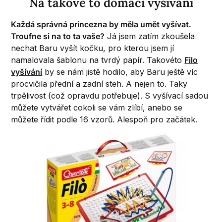
Na takové to domácí vyšívání
Každá správná princezna by měla umět vyšívat.
Troufne si na to ta vaše?
Já jsem zatím zkoušela
nechat Baru vyšít kočku, pro kterou jsem jí
namalovala šablonu na tvrdý papír. Takovéto
Filo
vyšívání
by se nám jistě hodilo, aby Baru ještě víc
procvičila přední a zadní steh. A nejen to. Taky
trpělivost (což opravdu potřebuje). S vyšívací sadou
můžete vytvářet cokoli se vám zlíbí, anebo se
můžete řídit podle 16 vzorů. Alespoň pro začátek.